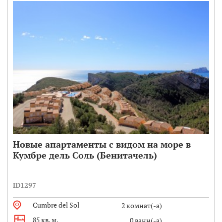
Новые апартаменты с видом на море в
Кумбре дель Соль (Бенитачель)
ID1297
Cumbre del Sol
2 комнат(-а)
85 кв. м.
0 ванн(-а)