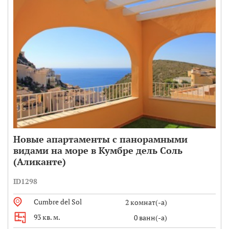
Новые апартаменты с панорамными
видами на море в Кумбре дель Соль
(Аликанте)
ID1298
Cumbre del Sol
2 комнат(-а)
93 кв. м.
0 ванн(-а)