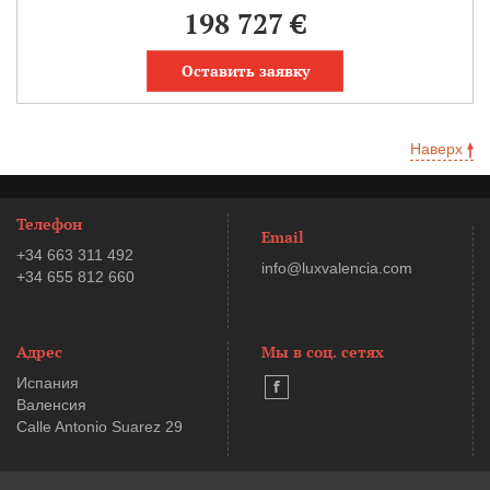
198 727 €
Оставить заявку
Наверх
Телефон
Email
+34 663 311 492
info@luxvalencia.com
+34 655 812 660
Адрес
Мы в соц. сетях
Испания
Валенсия
Calle Antonio Suarez 29