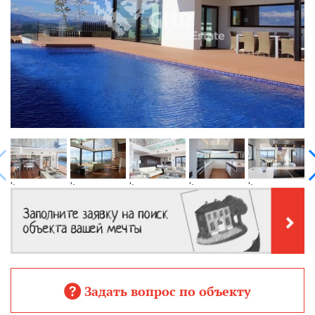
';
';
';
';
';
';
Задать вопрос по объекту