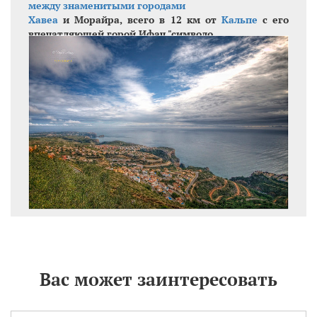
между знаменитыми городами
Хавеа
и Морайра, всего в 12 км от
Кальпе
с его
впечатляющей горой Ифач "символо..
Вас может заинтересовать