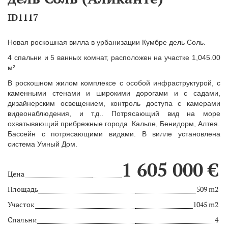
ID1117
Новая роскошная вилла в урбанизации Кумбре дель Соль.
4 спальни
и 5 ванных комнат
,
расположен
на участке
1,045.00
м²
В
роскошном жилом комплексе с особой инфраструктурой, с
каменными стенами и широкими дорогами и с садами,
дизайнерским освещением, контроль доступа с камерами
видеонаблюдения, и т.д.. Потрясающий вид на море
охватывающий прибрежные города Кальпе, Бенидорм, Алтея.
Б
ассейн с потрясающими видами.
В вилле установлена
система
Умный Дом
.
1 605 000 €
Цена
Площадь
509 m2
Участок
1045 m2
Спальни
4