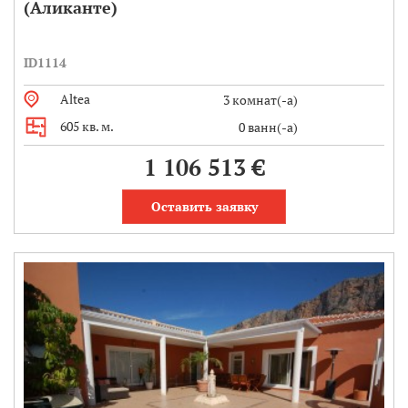
(Аликанте)
ID1114
Altea
3 комнат(-а)
605 кв. м.
0 ванн(-а)
1 106 513 €
Оставить заявку