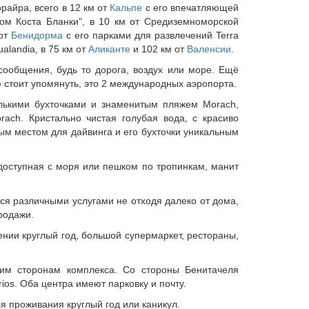
райра, всего в 12 км от
Кальпе
с его впечатляющей
ом Коста Бланки", в 10 км от Средиземноморской
 от
Бенидорма
с его парками для развлечений Terra
alandia, в 75 км от
Аликанте
и 102 км от
Валенсии
.
сообщения, будь то дорога, воздух или море. Ещё
ю стоит упомянуть, это 2 международных аэропорта.
лькими бухточками и знаменитым пляжем Morach,
ach. Кристально чистая голубая вода, с красиво
м местом для дайвинга и его бухточки уникальным
, доступная с моря или пешком по тропинкам, манит
ся различными услугами не отходя далеко от дома,
родажи.
нии круглый год, большой супермаркет, рестораны,
еим сторонам комплекса. Со стороны Бенитачеля
ios. Оба центра имеют парковку и почту.
я проживания круглый год или каникул.