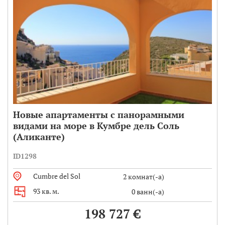
Новые апартаменты с панорамными
видами на море в Кумбре дель Соль
(Аликанте)
ID1298
Cumbre del Sol
2 комнат(-а)
93 кв. м.
0 ванн(-а)
198 727 €