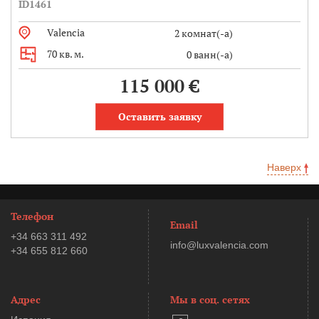
ID1461
Valencia
2 комнат(-а)
70 кв. м.
0 ванн(-а)
115 000 €
Оставить заявку
Наверх
Телефон
Email
+34 663 311 492
info@luxvalencia.com
+34 655 812 660
Адрес
Мы в соц. сетях