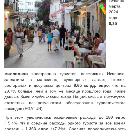
течение
марта
2024
года
6,35
миллионов
иностранных туристов, посетивших Испанию,
заплатили в магазинах, сувенирных лавках, отелях,
ресторанах и досуговых центрах
8,65
млрд. евро
, что на
29,7% больше, чем в том же месяце прошлого года. Такие
данные были опубликованы вчера Национальным институтом
статистики по результатам обследования туристического
расходов (EGATUR).
При этом, увеличились ежедневные расходы до
180 евро
(+5,4% г/г) и средние расходы одного туриста за всё время
поездки -
1.363
евро
(+7,3%). Средняя продолжительность