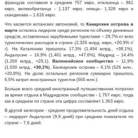
француза составили в среднем 757 евро, итальянца – 861
евро, великобританца - 1.137 евро, немца– 1.328 евро и
скандинава – 1.616 евро.
Что касается испанских автономий, то
Канарские острова
в
марте
остались лидером среди регионов по объему денежных
средств, оставленных зарубежными туристами – 29,7% от всех
туристических расходов в стране (2,325 млрд. евро, +20,9% г/
г). На Каталонию пришлось 17,3% (1,494 млрд., +38,1%),
Андалусию – 16,9% (1,461 млрд., +47,6%), Мадрид – 14,4%
(1,250 млрд., +29,1),
Валенсийское сообщество
– 11,9%
(1,030 млрд.,
+30,1%
), Балеарские острова – 6,1% (526 млн.,
+20,8%). На долю остальных регионов суммарно пришлось
6,5% затрат иностранных туристов (565 млн.).
Больше всего средний иностранный путешественник потратил
за время отдыха в Мадридском сообществе - 1.757 евро, тогда
как в среднем по стране эта цифра составляет 1.363 евро.
В другой категории - средняя продолжительность дней отдыха
– лидирует Андалусия (9,9 дней) при среднем показателе по
стране – 7,6 дней.