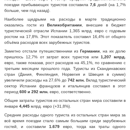
поездки прибывающих туристов составила
7,6
дней (на 1,7%
больше, чем год назад).
Наиболее щедрыми на расходы в марте традиционно
оказались гости из
Великобритании
, внесшие в бюджет
туристической отрасли Испании 1,365 млрд. евро с годовым
ростом на 17,8%. Этот показатель составил 16,4% от общего
объёма расходов всех зарубежных туристов.
Заметно отстали путешественники из
Германии
, на их долю
пришлось 12,7% от затрат всех туристов или
1,207
млрд.
евро, также показав, рост расходов на 45,1%, по сравнению с
третьим месяцем прошлого года. Туристы из Скандинавских
стран (Дания, Финляндия, Норвегия и Швеция в сумме)
увеличили расходы на 27,6% до
742
млн.
Вклад туристический
сектор Испании французов и итальянцев составил в этот
период
600 и 292 млн.
евро, соответственно.
Общие затраты туристов из остальных стран мира составили в
январе
4,445
млрд. евро (+31,8%).
Средние расходы одного туриста из остальных стран мира за
всё время поездки стало самым большим среди зарубежных
гостей, и составили
1.679
евро, тогда как траты одного