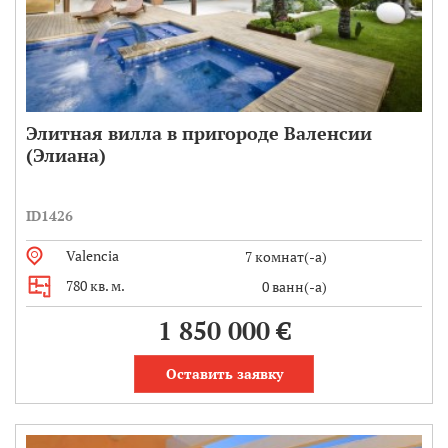
Элитная вилла в пригороде Валенсии
(Элиана)
ID1426
Valencia
7 комнат(-а)
780 кв. м.
0 ванн(-а)
1 850 000 €
Оставить заявку