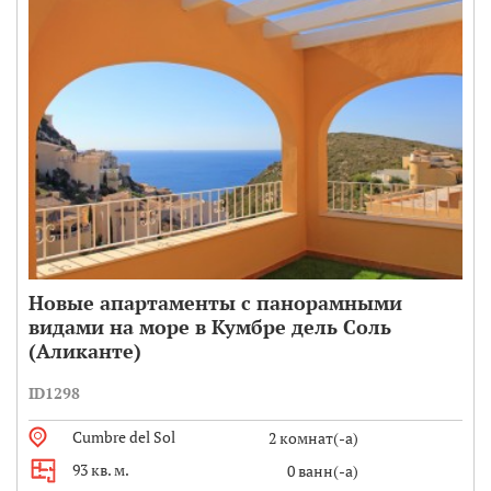
Новые апартаменты с панорамными
видами на море в Кумбре дель Соль
(Аликанте)
ID1298
Cumbre del Sol
2 комнат(-а)
93 кв. м.
0 ванн(-а)