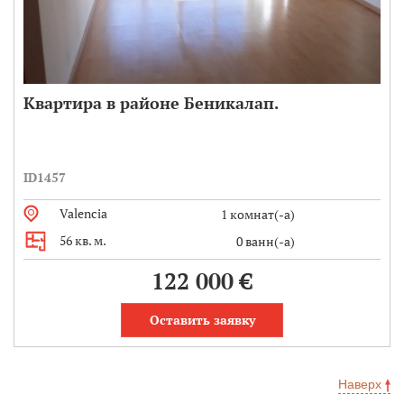
Квартира в районе Беникалап.
ID1457
Valencia
1 комнат(-а)
56 кв. м.
0 ванн(-а)
122 000 €
Оставить заявку
Наверх