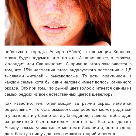
небольшого городка Аньора (Añora) в провинции Кордова,
можно будет подумать, что это и не Испания вовсе, а, скажем,
Ирландия или Скандинавия. А причина этого заключается в
том, что 15% населения этого андалузского поселения с 1,5
тысячами жителей - рыжеволосые. То есть, практически в
каждой семье хотя бы один человек имеет волосы огненного
окраса. Это при том, что рыжий цвет волос считается одним из
самых редких из всех естественных цветов шевелюры.
Как известно, ген, отвечающий за рыжий окрас, является
рецессивным. То есть рыжеволосый ребенок может родиться
и у шатенов, и у брюнетов, и у блондинов, главное, чтобы один
из родителей был носителем этого гена. Все это делает
Аньору весьма уникальным местом в Испании и, естественно,
дает богатую пищу для всевозможных теорий и легенд.