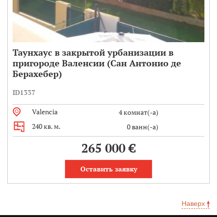
Таунхаус в закрытой урбанизации в
пригороде Валенсии (Сан Антонио де
Берахебер)
ID1337
Valencia
4 комнат(-а)
240 кв. м.
0 ванн(-а)
265 000 €
Оставить заявку
Наверх