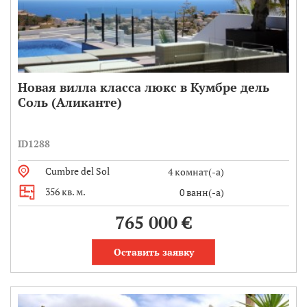
Новая вилла класса люкс в Кумбре дель
Соль (Аликанте)
ID1288
Cumbre del Sol
4 комнат(-а)
356 кв. м.
0 ванн(-а)
765 000 €
Оставить заявку