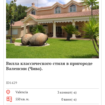
Вилла классического стиля в пригороде
Валенсии (Чива).
ID1429
Valencia
3 комнат(-а)
550 кв. м.
0 ванн(-а)