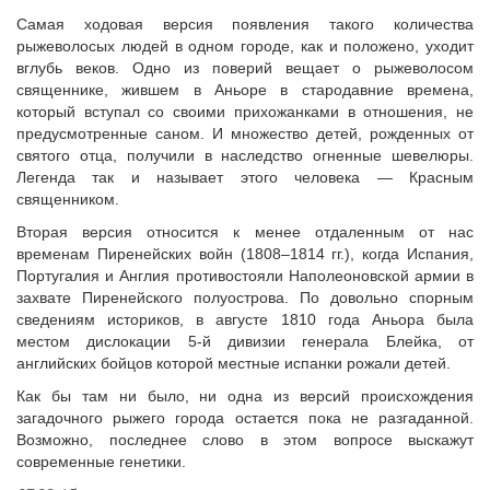
Самая ходовая версия появления такого количества
рыжеволосых людей в одном городе, как и положено, уходит
вглубь веков. Одно из поверий вещает о рыжеволосом
священнике, жившем в Аньоре в стародавние времена,
который вступал со своими прихожанками в отношения, не
предусмотренные саном. И множество детей, рожденных от
святого отца, получили в наследство огненные шевелюры.
Легенда так и называет этого человека — Красным
священником.
Вторая версия относится к менее отдаленным от нас
временам Пиренейских войн (1808–1814 гг.), когда Испания,
Португалия и Англия противостояли Наполеоновской армии в
захвате Пиренейского полуострова. По довольно спорным
сведениям историков, в августе 1810 года Аньора была
местом дислокации 5-й дивизии генерала Блейка, от
английских бойцов которой местные испанки рожали детей.
Как бы там ни было, ни одна из версий происхождения
загадочного рыжего города остается пока не разгаданной.
Возможно, последнее слово в этом вопросе выскажут
современные генетики.