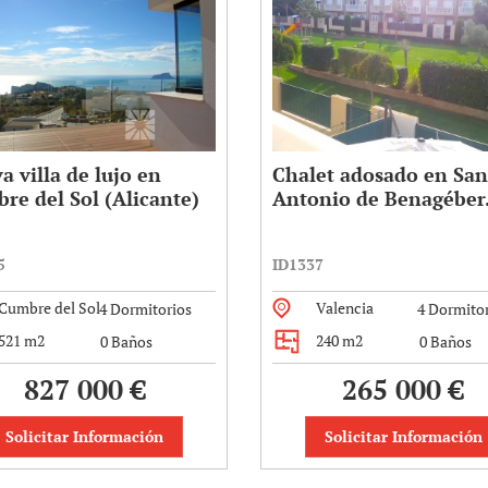
a villa de lujo en
Chalet adosado en San
re del Sol (Alicante)
Antonio de Benagéber
5
ID1337
Cumbre del Sol
Valencia
4 Dormitorios
4 Dormitor
521 m2
240 m2
0 Baños
0 Baños
827 000 €
265 000 €
Solicitar Información
Solicitar Información