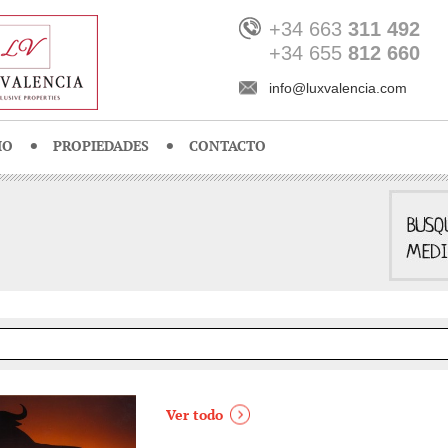
+34 663
311 492
+34 655
812 660
info@luxvalencia.com
IO
PROPIEDADES
CONTACTO
Ver todo