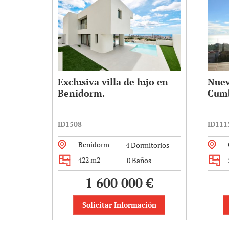
Exclusiva villa de lujo en
Nuev
Benidorm.
Cumb
ID1508
ID111
Benidorm
4 Dormitorios
422 m2
0 Baños
1 600 000 €
Solicitar Información