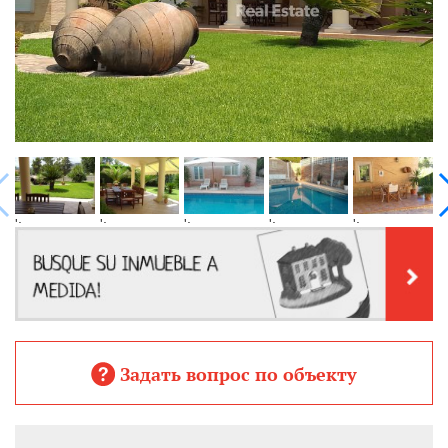
';
';
';
';
';
';
Задать вопрос по объекту