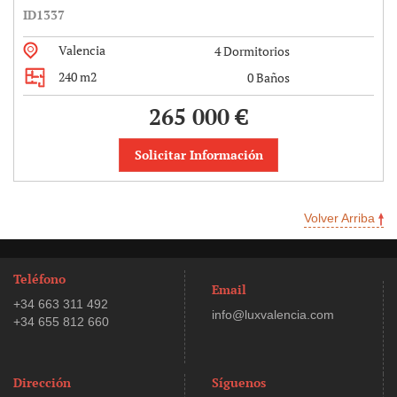
ID1337
Valencia
4 Dormitorios
240 m2
0 Baños
265 000 €
Solicitar Información
Volver Arriba
Teléfono
Email
+34 663 311 492
info@luxvalencia.com
+34 655 812 660
Dirección
Síguenos